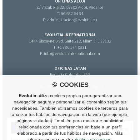
OFICINAS ALCOI
c/ Vistabella 22, 03802 Alcoi, Alicante
T: 96 652 64 94
E: administracion@evolutia.eu
EVOLUTIA INTERNATIONAL
1444 Biscayne Blvd. Suite 212, Miami, FL 33132
T: +1 786 574 0931
E: info@evolutiainternational.com
OFICINAS LATAM
Evolutia Colombia SAS
Bogotá - COLOMBIA
🍪
COOKIES
Calle 37 # 14 - 38, Teusaquillo, Bogotá
T: +571 316 33 71
Evolutia
utiliza cookies propias para garantizar una
E: info@evolutiacolombia.com
navegación segura y personalizar el contenido según tus
necesidades. También utilizamos cookies de terceros para
analizar tus hábitos de navegación en la web (por ejemplo,
páginas visitadas). También para mostrarte publicidad
relacionada con tus preferencias en base a un perfil
elaborado a partir de tus hábitos de navegación. Más
información en nuestra
Política de cookies
.