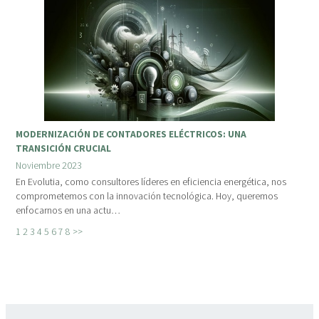
MODERNIZACIÓN DE CONTADORES ELÉCTRICOS: UNA
TRANSICIÓN CRUCIAL
Noviembre 2023
En Evolutia, como consultores líderes en eficiencia energética, nos
comprometemos con la innovación tecnológica. Hoy, queremos
enfocarnos en una actu…
1
2
3
4
5
6
7
8
>>