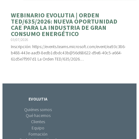
WEBINARIO EVOLUTIA | ORDEN
TED/635/2026: NUEVA OPORTUNIDAD
CAE PARA LA INDUSTRIA DE GRAN
CONSUMO ENERGÉTICO
03/07/2026
Inscripción: https://events.teams.microsoft.com/event/ea93c386-
b488-443e-aad9-8edb1dbdc43b@56d68622-d9e8-40c5-a664-
61d5e7f997d1 La Orden TED/635/2026…
EVOLUTIA
Quiénes somos
Qué hacemos
Clientes
Equipo
Formación