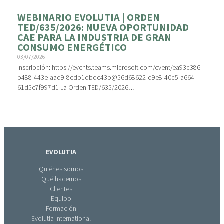
WEBINARIO EVOLUTIA | ORDEN
TED/635/2026: NUEVA OPORTUNIDAD
CAE PARA LA INDUSTRIA DE GRAN
CONSUMO ENERGÉTICO
03/07/2026
Inscripción: https://events.teams.microsoft.com/event/ea93c386-
b488-443e-aad9-8edb1dbdc43b@56d68622-d9e8-40c5-a664-
61d5e7f997d1 La Orden TED/635/2026…
EVOLUTIA
Quiénes somos
Qué hacemos
Clientes
Equipo
Formación
Evolutia International