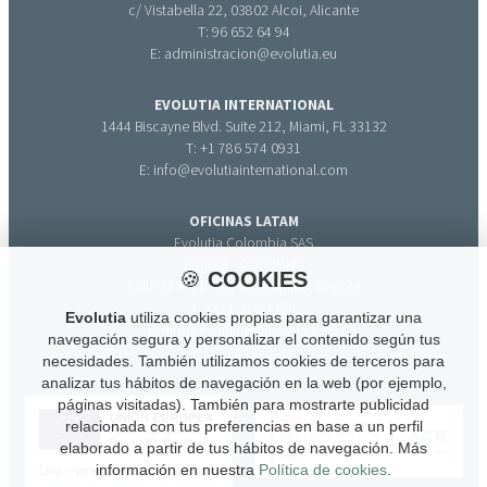
c/ Vistabella 22, 03802 Alcoi, Alicante
T: 96 652 64 94
E: administracion@evolutia.eu
EVOLUTIA INTERNATIONAL
1444 Biscayne Blvd. Suite 212, Miami, FL 33132
T: +1 786 574 0931
E: info@evolutiainternational.com
OFICINAS LATAM
Evolutia Colombia SAS
Bogotá - COLOMBIA
🍪
COOKIES
Calle 37 # 14 - 38, Teusaquillo, Bogotá
T: +571 316 33 71
Evolutia
utiliza cookies propias para garantizar una
E: info@evolutiacolombia.com
navegación segura y personalizar el contenido según tus
necesidades. También utilizamos cookies de terceros para
analizar tus hábitos de navegación en la web (por ejemplo,
páginas visitadas). También para mostrarte publicidad
relacionada con tus preferencias en base a un perfil
elaborado a partir de tus hábitos de navegación. Más
información en nuestra
Política de cookies
.