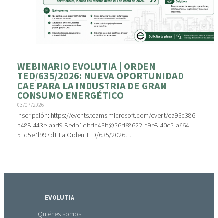
WEBINARIO EVOLUTIA | ORDEN
TED/635/2026: NUEVA OPORTUNIDAD
CAE PARA LA INDUSTRIA DE GRAN
CONSUMO ENERGÉTICO
03/07/2026
Inscripción: https://events.teams.microsoft.com/event/ea93c386-
b488-443e-aad9-8edb1dbdc43b@56d68622-d9e8-40c5-a664-
61d5e7f997d1 La Orden TED/635/2026…
EVOLUTIA
Quiénes somos