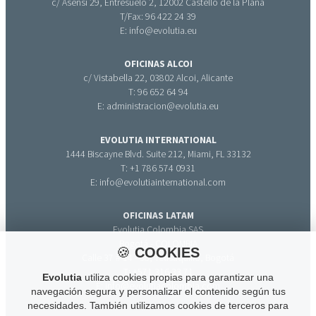
c/ Asensi 29, Entresuelo 2, 12002 Castelló de la Plana
T/Fax: 96 422 24 39
E: info@evolutia.eu
OFICINAS ALCOI
c/ Vistabella 22, 03802 Alcoi, Alicante
T: 96 652 64 94
E: administracion@evolutia.eu
EVOLUTIA INTERNATIONAL
1444 Biscayne Blvd. Suite 212, Miami, FL 33132
T: +1 786 574 0931
E: info@evolutiainternational.com
OFICINAS LATAM
Evolutia Colombia SAS
Bogotá - COLOMBIA
🍪
COOKIES
Calle 37 # 14 - 38, Teusaquillo, Bogotá
T: +571 316 33 71
Evolutia
utiliza cookies propias para garantizar una
E: info@evolutiacolombia.com
navegación segura y personalizar el contenido según tus
necesidades. También utilizamos cookies de terceros para