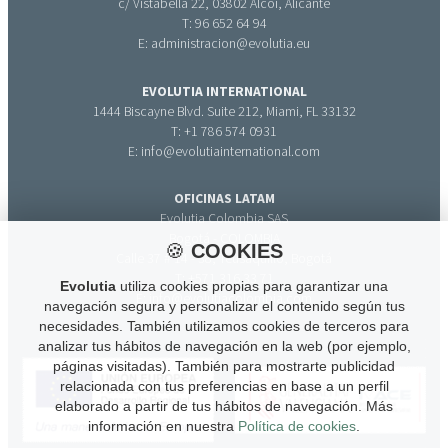
c/ Vistabella 22, 03802 Alcoi, Alicante
T: 96 652 64 94
E: administracion@evolutia.eu
EVOLUTIA INTERNATIONAL
1444 Biscayne Blvd. Suite 212, Miami, FL 33132
T: +1 786 574 0931
E: info@evolutiainternational.com
OFICINAS LATAM
Evolutia Colombia SAS
Bogotá - COLOMBIA
🍪
COOKIES
Calle 37 # 14 - 38, Teusaquillo, Bogotá
T: +571 316 33 71
Evolutia
utiliza cookies propias para garantizar una
E: info@evolutiacolombia.com
navegación segura y personalizar el contenido según tus
necesidades. También utilizamos cookies de terceros para
analizar tus hábitos de navegación en la web (por ejemplo,
páginas visitadas). También para mostrarte publicidad
relacionada con tus preferencias en base a un perfil
elaborado a partir de tus hábitos de navegación. Más
información en nuestra
Política de cookies
.