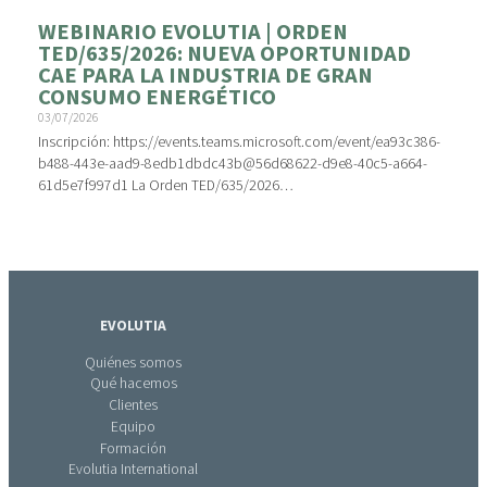
WEBINARIO EVOLUTIA | ORDEN
TED/635/2026: NUEVA OPORTUNIDAD
CAE PARA LA INDUSTRIA DE GRAN
CONSUMO ENERGÉTICO
03/07/2026
Inscripción: https://events.teams.microsoft.com/event/ea93c386-
b488-443e-aad9-8edb1dbdc43b@56d68622-d9e8-40c5-a664-
61d5e7f997d1 La Orden TED/635/2026…
EVOLUTIA
Quiénes somos
Qué hacemos
Clientes
Equipo
Formación
Evolutia International