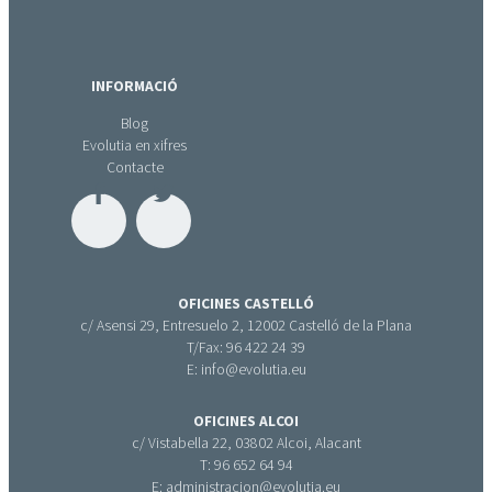
INFORMACIÓ
Blog
Evolutia en xifres
Contacte
OFICINES CASTELLÓ
c/ Asensi 29, Entresuelo 2, 12002 Castelló de la Plana
T/Fax: 96 422 24 39
E: info@evolutia.eu
OFICINES ALCOI
c/ Vistabella 22, 03802 Alcoi, Alacant
T: 96 652 64 94
E: administracion@evolutia.eu