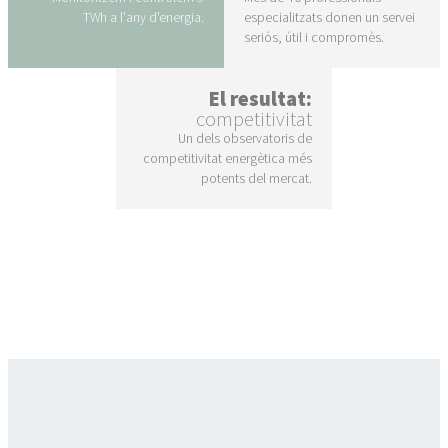
TWh a l'any d'energia.
especialitzats donen un servei
seriós, útil i compromès.
El resultat:
competitivitat
Un dels observatoris de
competitivitat energètica més
potents del mercat.