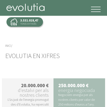
3.531.018,47
TONES EVITADES
INICI
EVOLUTIA EN XIFRES
20.000.000 €
250.000.000 €
d'estalvi per als
energia negociada
nostres clients
Negociem energia per als
L'ús just de l'energia promogut
nostres clients per valor de
des d’Evolutia, ha repercutit
250 milions d'euros a l'any.