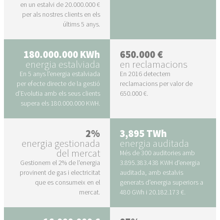
en un estalvi de 20.000.000 €
per als nostres clients en els
últims 5 anys.
180.000.000 KWh
650.000 €
energia estalviada
en reclamacions
En 5 anys l'energia estalviada
En 2016 detectem
per efecte directe de la gestió
reclamacions per valor de
d’Evolutia amb els seus clients
650.000 €.
supera els 180.000.000 KWH.
2%
3,895 TWh
energia gestionada
energia auditada
del mercat
Més de 300 auditories amb
Gestionem el 2% de l'energia
3.895.383.438 KWH d'energia
provinent de gas i electricitat
auditada, amb estalvis
que es consumeix en el
generats d'energia superiors a
mercat.
480 GWh i 20.182.173 €.