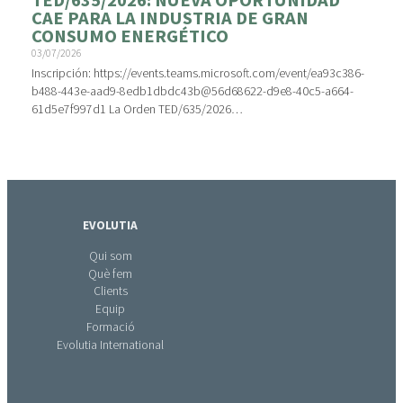
TED/635/2026: NUEVA OPORTUNIDAD
CAE PARA LA INDUSTRIA DE GRAN
CONSUMO ENERGÉTICO
03/07/2026
Inscripción: https://events.teams.microsoft.com/event/ea93c386-
b488-443e-aad9-8edb1dbdc43b@56d68622-d9e8-40c5-a664-
61d5e7f997d1 La Orden TED/635/2026…
EVOLUTIA
Qui som
Què fem
Clients
Equip
Formació
Evolutia International