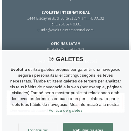
EVOLUTIA INTERNATIONAL
1444 Biscayne Blvd. Suite 212, Miami, FL 33132
T: +1 786 574 0931
E: info@evolutiainternational.com
OFICINAS LATAM
Evolutia Colombia SAS
Bogotá - COLOMBIA
🍪
GALETES
Calle 37 # 14 - 38, Teusaquillo, Bogotá
T: +571 316 33 71
Evolutia
utilitza galetes pròpies per garantir una navegació
E: info@evolutiacolombia.com
segura i personalitzar el contingut segons les teves
necessitats. També utilitzem galetes de tercers per analitzar
els teus hàbits de navegació a la web (per exemple, pàgines
visitades).També per a mostrar publicitat relacionada amb
les teves preferències en base a un perfil elaborat a partir
dels teus hàbits de navegació. Més informació a la nostra
Política de galetes
Configurar
Rebutjar galetes