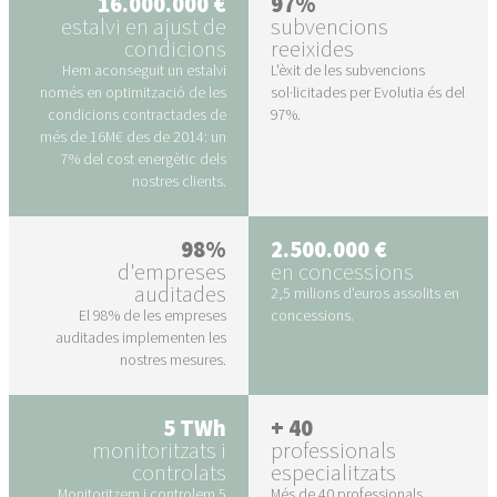
16.000.000 €
97%
estalvi en ajust de
subvencions
condicions
reeixides
Hem aconseguit un estalvi
L'èxit de les subvencions
només en optimització de les
sol·licitades per Evolutia és del
condicions contractades de
97%.
més de 16M€ des de 2014: un
7% del cost energètic dels
nostres clients.
98%
2.500.000 €
d'empreses
en concessions
auditades
2,5 milions d'euros assolits en
El 98% de les empreses
concessions.
auditades implementen les
nostres mesures.
5 TWh
+ 40
monitoritzats i
professionals
controlats
especialitzats
Monitoritzem i controlem 5
Més de 40 professionals