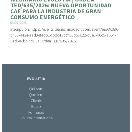
TED/635/2026: NUEVA OPORTUNIDAD
CAE PARA LA INDUSTRIA DE GRAN
CONSUMO ENERGÉTICO
03/07/2026
Inscripción: https://events.teams.microsoft.com/event/ea93c386-
b488-443e-aad9-8edb1dbdc43b@56d68622-d9e8-40c5-a664-
61d5e7f997d1 La Orden TED/635/2026…
EVOLUTIA
Qui som
Què fem
Clients
Equip
Formació
Evolutia International