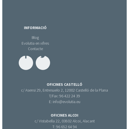
INFORMACIÓ
Blog
Evolutia en xifres
Contacte
OFICINES CASTELLÓ
c/ Asensi 29, Entresuelo 2, 12002 Castelló de la Plana
T/Fax: 96 422 24 39
E: info@evolutia.eu
OFICINES ALCOI
c/ Vistabella 22, 03802 Alcoi, Alacant
T: 96 652 64 94