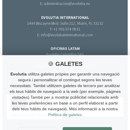
E: administracion@evolutia.eu
EVOLUTIA INTERNATIONAL
1444 Biscayne Blvd. Suite 212, Miami, FL 33132
T: +1 786 574 0931
E: info@evolutiainternational.com
OFICINAS LATAM
Evolutia Colombia SAS
Bogotá - COLOMBIA
🍪
GALETES
Calle 37 # 14 - 38, Teusaquillo, Bogotá
T: +571 316 33 71
Evolutia
utilitza galetes pròpies per garantir una navegació
E: info@evolutiacolombia.com
segura i personalitzar el contingut segons les teves
necessitats. També utilitzem galetes de tercers per analitzar
els teus hàbits de navegació a la web (per exemple, pàgines
visitades).També per a mostrar publicitat relacionada amb
les teves preferències en base a un perfil elaborat a partir
dels teus hàbits de navegació. Més informació a la nostra
Política de galetes