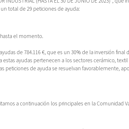
USTRIAL (HASTA EL 30 DE JUNIO DE 2023)", que inició e
 un total de 29 peticiones de ayuda:
hasta el momento.
yudas de 784.116 €, que es un 30% de la inversión final d
ia estas ayudas pertenecen a los sectores cerámico, textil
e las peticiones de ayuda se resuelvan favorablemente, a
itamos a continuación los principales en la Comunidad Val